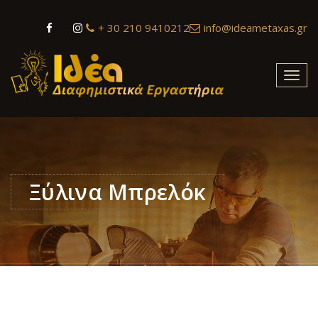
+ 30 210 9410212
info@ideametaxas.gr
Toggl
navig
Ξύλινα Μπρελόκ