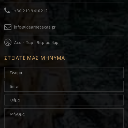
+30 210 9410212
info@ideametaxas.gr
Δευ - Παρ : 9πμ με 4μμ
ΣΤΕΙΛΤΕ ΜΑΣ ΜΗΝΥΜΑ