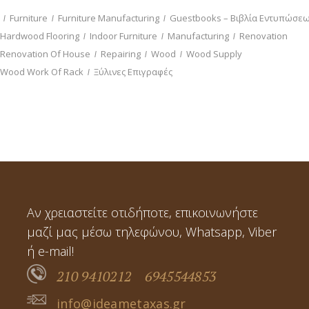
Furniture
Furniture Manufacturing
Guestbooks – Βιβλία Εντυπώσε
Hardwood Flooring
Indoor Furniture
Manufacturing
Renovation
Renovation Of House
Repairing
Wood
Wood Supply
Wood Work Of Rack
Ξύλινες Επιγραφές
Αν χρειαστείτε οτιδήποτε, επικοινωνήστε
μαζί μας μέσω τηλεφώνου, Whatsapp, Viber
ή e-mail!
210 9410212
6945544853
info@ideametaxas.gr