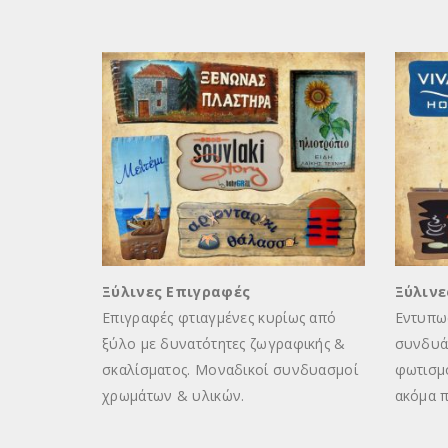
Ξύλινες Επιγραφές
Ξύλινε
Επιγραφές φτιαγμένες κυρίως από
Εντυπω
ματα,
ξύλο με δυνατότητες ζωγραφικής &
συνδυά
κή
σκαλίσματος. Μοναδικοί συνδυασμοί
φωτισμό
ων
χρωμάτων & υλικών.
ακόμα 