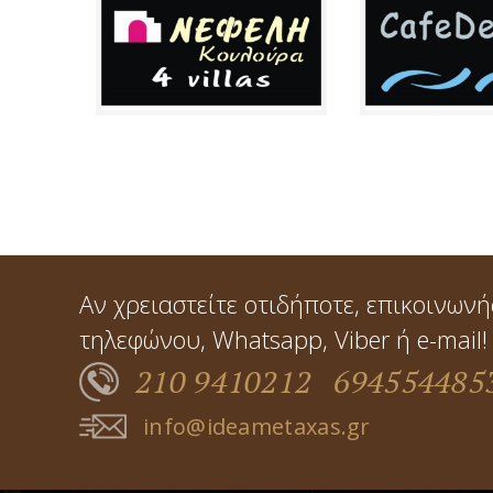
Αν χρειαστείτε οτιδήποτε, επικοινωνή
τηλεφώνου, Whatsapp, Viber ή e-mail!
210 9410212
694554485
info@ideametaxas.gr