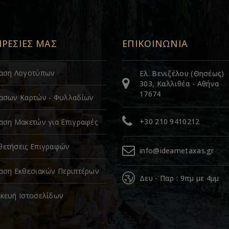
ΗΡΕΣΙΕΣ ΜΑΣ
ΕΠΙΚΟΙΝΩΝΙΑ
ίαση Λογοτύπων
Ελ. Βενιζέλου (Θησέως)
303, Καλλιθέα - Αθήνα
17674
ασων Καρτών - Φυλλαδίων
+30 210 9410212
αση Μακετών για Επιγραφές
ετήσεις Επιγραφών
info@ideametaxas.gr
αση Εκθεσιακών Περιπτέρων
Δευ - Παρ : 9πμ με 4μμ
κευή Ιστοσελίδων