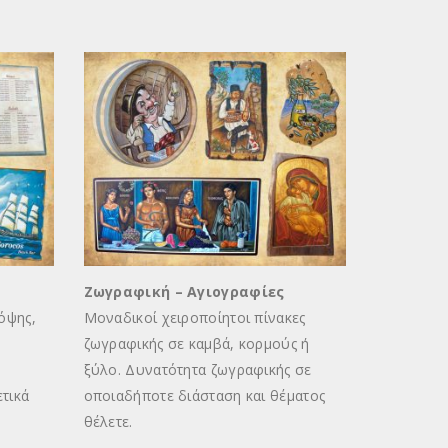
Ζωγραφική – Αγιογραφίες
Ξύλινα Σ
όψης,
Μοναδικοί χειροποίητοι πίνακες
Ξύλινα στ
ζωγραφικής σε καμβά, κορμούς ή
σε όποιο 
ξύλο. Δυνατότητα ζωγραφικής σε
Με μαυροπ
τικά
οποιαδήποτε διάσταση και θέματος
κείμενο, 
θέλετε.
κλπ.