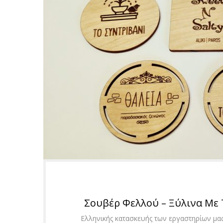
Σουβέρ Φελλού – Ξύλινα Με 
Ελληνικής κατασκευής των εργαστηρίων μας