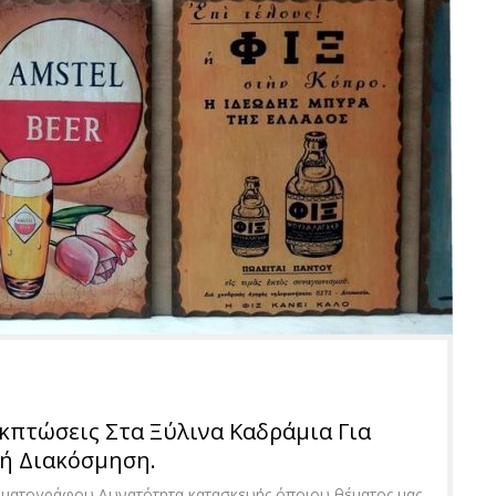
κπτώσεις Στα Ξύλινα Καδράμια Για
ή Διακόσμηση.
ηματογράφου.Δυνατότητα κατασκευής όποιου θέματος μας