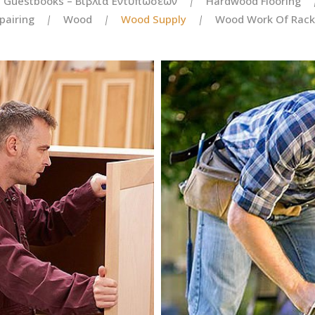
Guestbooks – Βιβλία Εντυπώσεων
Hardwood Flooring
pairing
Wood
Wood Supply
Wood Work Of Rack