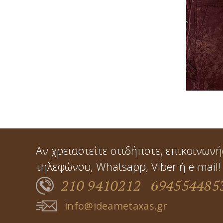
KITCH
Αν χρειαστείτε οτιδήποτε, επικοινωνή
τηλεφώνου, Whatsapp, Viber ή e-mail!
210 9410212
694554485
info@ideametaxas.gr