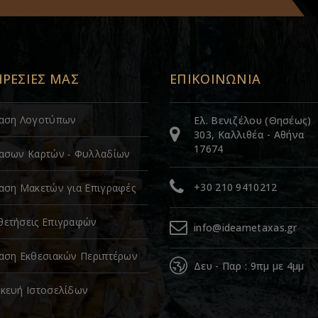
ΗΡΕΣΙΕΣ ΜΑΣ
ΕΠΙΚΟΙΝΩΝΙΑ
ίαση Λογοτύπων
Ελ. Βενιζέλου (Θησέως)
303, Καλλιθέα - Αθήνα
17674
ασων Καρτών - Φυλλαδίων
+30 210 9410212
αση Μακετών για Επιγραφές
ετήσεις Επιγραφών
info@ideametaxas.gr
αση Εκθεσιακών Περιπτέρων
Δευ - Παρ : 9πμ με 4μμ
κευή Ιστοσελίδων