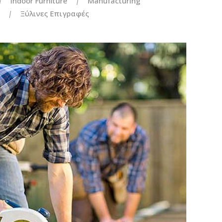
Indoor Furniture
Manufacturing
Ξύλινες Επιγραφές