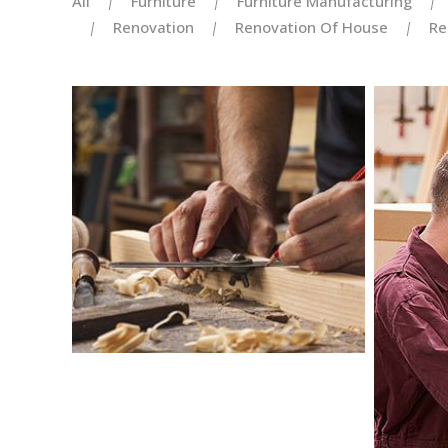
All
Furniture
Furniture Manufacturing
Renovation
Renovation Of House
Re
KITCHKEN RENOVATION