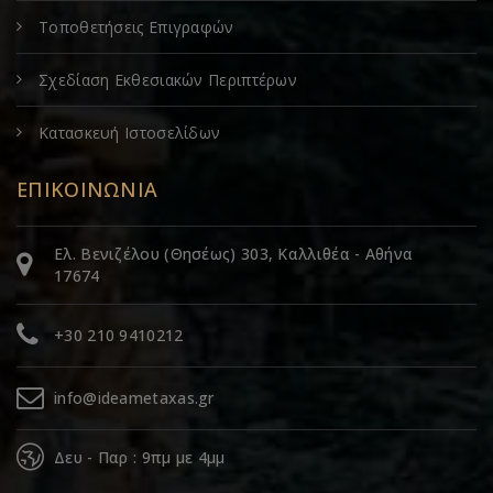
Τοποθετήσεις Επιγραφών
Σχεδίαση Εκθεσιακών Περιπτέρων
Κατασκευή Ιστοσελίδων
ΕΠΙΚΟΙΝΩΝΙΑ
Ελ. Βενιζέλου (Θησέως) 303, Καλλιθέα - Αθήνα
17674
+30 210 9410212
info@ideametaxas.gr
Δευ - Παρ : 9πμ με 4μμ