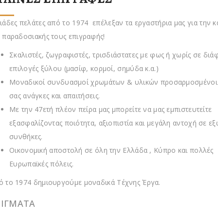
λιάδες πελάτες από το 1974 επέλεξαν τα εργαστήρια μας για την 
ς παραδοσιακής τους επιγραφής!
Σκαλιστές, ζωγραφιστές, τρισδιάστατες με φως ή χωρίς σε διά
επιλογές ξύλου (μασίφ, κορμοί, σημύδα κ.α.)
Μοναδικοί συνδυασμοί χρωμάτων & υλικών προσαρμοσμένοι σ
σας ανάγκες και απαιτήσεις.
Με την 47ετή πλέον πείρα μας μπορείτε να μας εμπιστευτείτε
εξασφαλίζοντας ποιότητα, αξιοπιστία και μεγάλη αντοχή σε εξ
συνθήκες.
Οικονομική αποστολή σε όλη την Ελλάδα , Κύπρο και πολλές
Ευρωπαϊκές πόλεις.
ό το 1974 δημιουργούμε μοναδικά Τέχνης Έργα.
ΕΙΓΜΑΤΑ