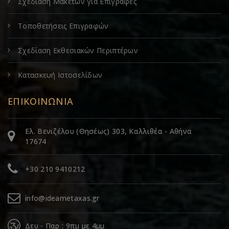
Σχεδίαση Μακετών για Επιγραφές
Τοποθετήσεις Επιγραφών
Σχεδίαση Εκθεσιακών Περιπτέρων
Κατασκευή Ιστοσελίδων
ΕΠΙΚΟΙΝΩΝΙΑ
Ελ. Βενιζέλου (Θησέως) 303, Καλλιθέα - Αθήνα
17674
+30 210 9410212
info@ideametaxas.gr
Δευ - Παρ : 9πμ με 4μμ