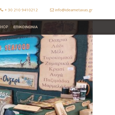
+ 30 210 9410212
info@ideametaxas.gr
SHOP
ΕΠΙΚΟΙΝΩΝΙΑ