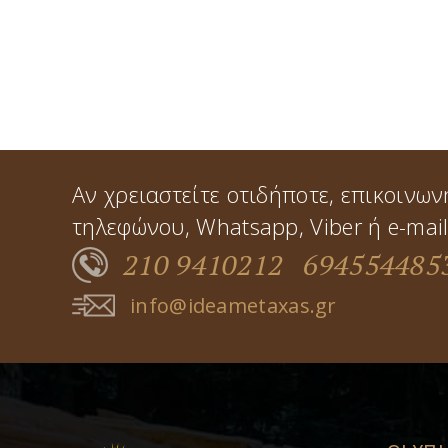
Αν χρειαστείτε οτιδήποτε, επικοινων
τηλεφώνου, Whatsapp, Viber ή e-mail
210 9410212
694554485
info@ideametaxas.gr