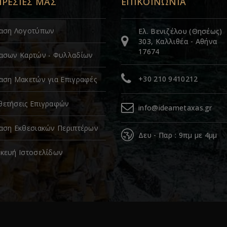
ΗΡΕΣΙΕΣ ΜΑΣ
ΕΠΙΚΟΙΝΩΝΙΑ
ίαση Λογοτύπων
Ελ. Βενιζέλου (Θησέως)
303, Καλλιθέα - Αθήνα
17674
ασων Καρτών - Φυλλαδίων
+30 210 9410212
αση Μακετών για Επιγραφές
ετήσεις Επιγραφών
info@ideametaxas.gr
αση Εκθεσιακών Περιπτέρων
Δευ - Παρ : 9πμ με 4μμ
κευή Ιστοσελίδων